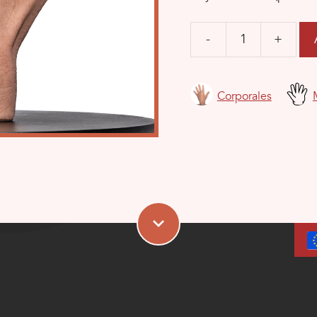
-
+
Mano
cantidad
Corporales