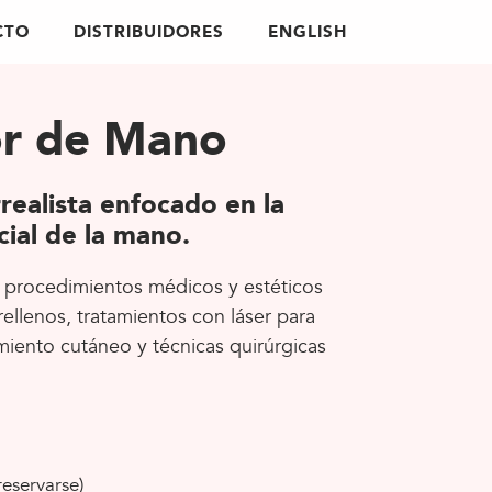
CTO
DISTRIBUIDORES
ENGLISH
or de Mano
A MEDIDA
realista enfocado en la
n 5
Utiliza nuestro configurador para
cial de la mano.
crear tu simulador paso a paso
de procedimientos médicos y estéticos
ellenos, tratamientos con láser para
iento cutáneo y técnicas quirúrgicas
reservarse)