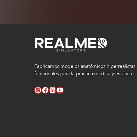
Fabricamos modelos anatómicos hiperrealistas 
funcionales para la práctica médica y estética.
instagram RealMed Simulators
facebook RealMed Simulators
linkedin RealMed Simulators
youtube RealMed Simulators